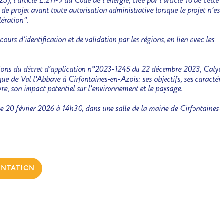
 l’article L.211-9 du Code de l’énergie, créé par l’article 16 de cette 
 de projet avant toute autorisation administrative lorsque le projet n’es
ération".
cours d’identification et de validation par les régions, en lien avec les
ons du décret d’application n°2023-1245 du 22 décembre 2023, Caly
que de Val l'Abbaye à Cirfontaines-en-Azois: ses objectifs, ses caractér
re, son impact potentiel sur l'environnement et le paysage.
le 20 février 2026 à 14h30, dans une salle de la mairie de Cirfontaines
ENTATION