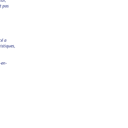
loi,
t pas
cé a
istiques,
-en-